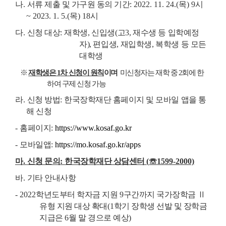
나
.
서류 제출 및 가구원 동의 기간
: 2022. 11. 24.(
목
) 9
시
~ 2023. 1. 5.(
목
) 18
시
다
.
신청 대상
:
재학생
,
신입생
(
고
3,
재수생 등 입학예정
자
),
편입생
,
재입학생
,
복학생 등 모든
대학생
※
재학생은
1
차 신청이 원칙
이며
미신청자는 재학 중
2
회에 한
하여 구제 신청 가능
라
.
신청 방법
:
한국장학재단 홈페이지 및 모바일 앱을 통
해 신청
-
홈페이지
:
https://www.kosaf.go.kr
-
모바일앱
:
https://mo.kosaf.go.kr/apps
마
.
신청 문의
:
한국장학재단 상담센터
(
☏
1599-2000)
바
.
기타 안내사항
- 2022
학년도부터 학자금 지원
9
구간까지 국가장학금
Ⅱ
유형 지원 대상 확대
(1
학기 장학생 선발 및 장학금
지급은
6
월 말 경으로 예상
)